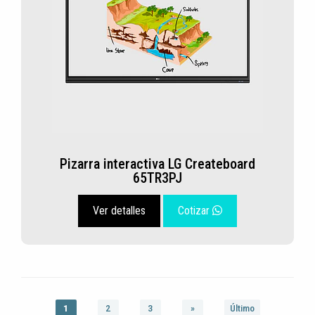
Pizarra interactiva LG Createboard
65TR3PJ
Ver detalles
Cotizar
1
2
3
»
Último