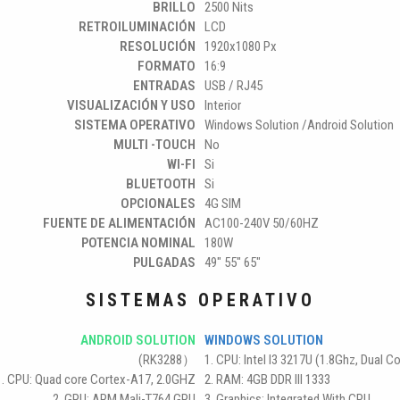
BRILLO
2500 Nits
RETROILUMINACIÓN
LCD
RESOLUCIÓN
1920x1080 Px
FORMATO
16:9
ENTRADAS
USB / RJ45
VISUALIZACIÓN Y USO
Interior
SISTEMA OPERATIVO
Windows Solution /Android Solution
MULTI -TOUCH
No
WI-FI
Si
BLUETOOTH
Si
OPCIONALES
4G SIM
FUENTE DE ALIMENTACIÓN
AC100-240V 50/60HZ
POTENCIA NOMINAL
180W
PULGADAS
49" 55" 65"
SISTEMAS OPERATIVO
ANDROID SOLUTION
WINDOWS SOLUTION
(RK3288）
1. CPU: Intel I3 3217U (1.8Ghz, Dual C
1. CPU: Quad core Cortex-A17, 2.0GHZ
2. RAM: 4GB DDR III 1333
2. GPU: ARM Mali-T764 GPU
3. Graphics: Integrated With CPU