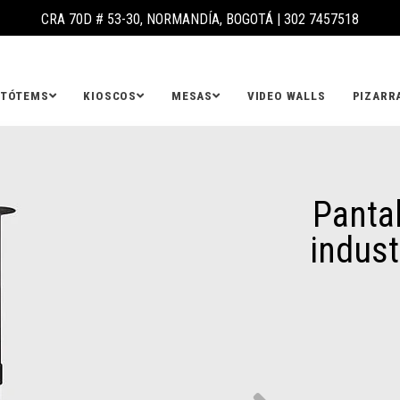
CRA 70D # 53-30, NORMANDÍA, BOGOTÁ |
302 7457518
TÓTEMS
KIOSCOS
MESAS
VIDEO WALLS
PIZARR
Pantal
industr