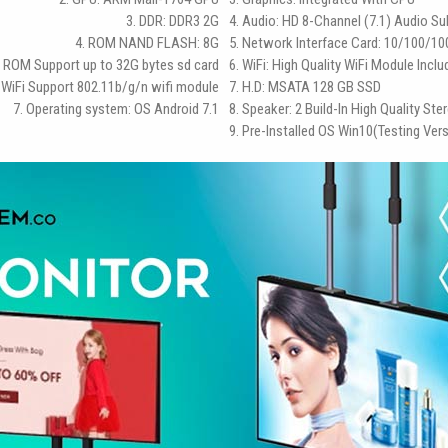
3. DDR: DDR3 2G
4. Audio: HD 8-Channel (7.1) Audio S
4. ROM NAND FLASH: 8G
5. Network Interface Card: 10/100/10
al ROM Support up to 32G bytes sd card
6. WiFi: High Quality WiFi Module Incl
 WiFi Support 802.11b/g/n wifi module
7. H.D: MSATA 128 GB SSD
7. Operating system: OS Android 7.1
8. Speaker: 2 Build-In High Quality St
9. Pre-Installed OS Win10(testing Ver