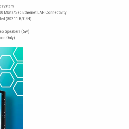
ubsystem
00 Mbits/sec Ethernet LAN Connectivity
uded (802.11 B/G/N)
ereo Speakers (5w)
sion Only)