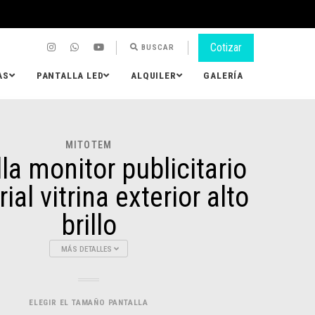
Cotizar
BUSCAR
AS
PANTALLA LED
ALQUILER
GALERÍA
MITOTEM
la monitor publicitario
ial vitrina exterior alto
brillo
MÁS DETALLES
ELEGIR EL TAMAÑO PANTALLA