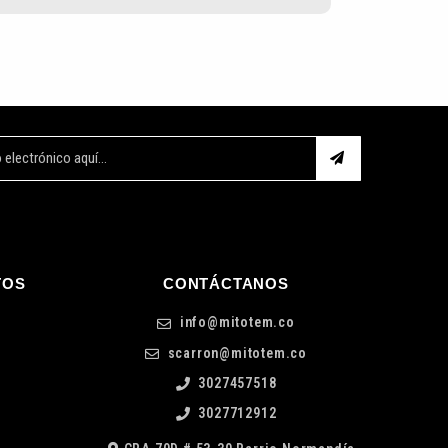
TOS
CONTÁCTANOS
info@mitotem.co
scarron@mitotem.co
3027457518
3027712912