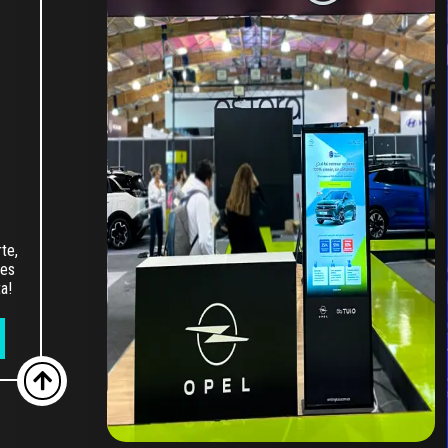
te,
ves
a!