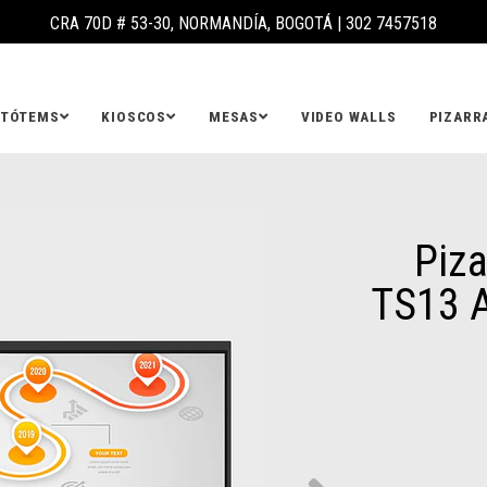
CRA 70D # 53-30, NORMANDÍA, BOGOTÁ |
302 7457518
TÓTEMS
KIOSCOS
MESAS
VIDEO WALLS
PIZARR
Piza
TS13 A