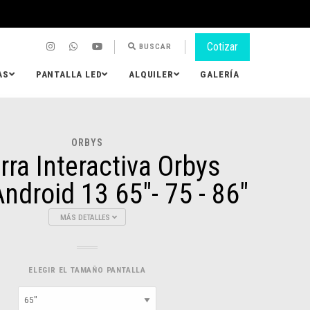
Cotizar
BUSCAR
AS
PANTALLA LED
ALQUILER
GALERÍA
ORBYS
rra Interactiva Orbys
ndroid 13 65"- 75 - 86"
MÁS DETALLES
ELEGIR EL TAMAÑO PANTALLA