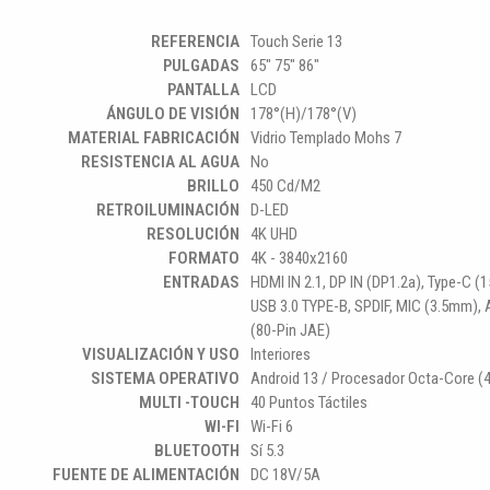
REFERENCIA
Touch Serie 13
PULGADAS
65" 75" 86"
PANTALLA
LCD
ÁNGULO DE VISIÓN
178°(H)/178°(V)
MATERIAL FABRICACIÓN
Vidrio Templado Mohs 7
RESISTENCIA AL AGUA
No
BRILLO
450 Cd/m2
RETROILUMINACIÓN
D-LED
RESOLUCIÓN
4K UHD
FORMATO
4K - 3840x2160
ENTRADAS
HDMI IN 2.1, DP IN (DP1.2a), Type-C 
USB 3.0 TYPE-B, SPDIF, MIC (3.5mm),
(80-Pin JAE)
VISUALIZACIÓN Y USO
Interiores
SISTEMA OPERATIVO
Android 13 / Procesador Octa-Core 
MULTI -TOUCH
40 Puntos Táctiles
WI-FI
Wi-Fi 6
BLUETOOTH
Sí 5.3
FUENTE DE ALIMENTACIÓN
DC 18V/5A