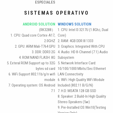
ESPECIALES
SISTEMAS OPERATIVO
ANDROID SOLUTION
WINDOWS SOLUTION
(RK3288）
1. CPU: Intel I3 3217U (1.8Ghz, Dual
1. CPU: Quad core Cortex-A17,
Core)
2.0GHZ
2. RAM: 4GB DDR III 1333
2. GPU: ARM Mali-T764 GPU
3. Graphics: Integrated With CPU
3. DDR: DDR3 2G
4. Audio: HD 8-Channel (7.1) Audio
4. ROM NAND FLASH: 8G
Subsystem
5. Exteral ROM Support up to 32G
5. Network Interface Card:
bytes sd card
10/100/1000 Mbits/sec Ethernet
6. WiFi Support 802.11b/g/n wifi
LAN Connectivity
module
6. WiFi: High Quality WiFi Module
7. Operating system: OS Android
Included (802.11 B/G/N)
7.1
7. H.D: MSATA 128 GB SSD
8. Speaker: 2 Build-In High Quality
Stereo Speakers (5w)
9. Pre-Installed OS Win10(testing
Version Only)