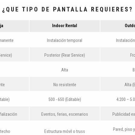
¿QUE TIPO DE PANTALLA REQUIERES?
ja
Indoor Rent
al
Outdo
rmanente
Instalación temporal
Instalació
Service)
Posterior (Rear Service)
Fr
Alta
B
nte
No resistente
Alta (
table)
500 - 650 (Editable)
4.200 – 5.0
eñalización
Eventos, ferias, escenarios
Publicidad ex
Pared, piso y
 techo
Estructura móvil o truss