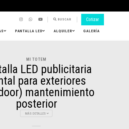
Cotizar
BUSCAR
AS
PANTALLA LED
ALQUILER
GALERÍA
MI TOTEM
alla LED publicitaria
ntal para exteriores
door) mantenimiento
posterior
MÁS DETALLES