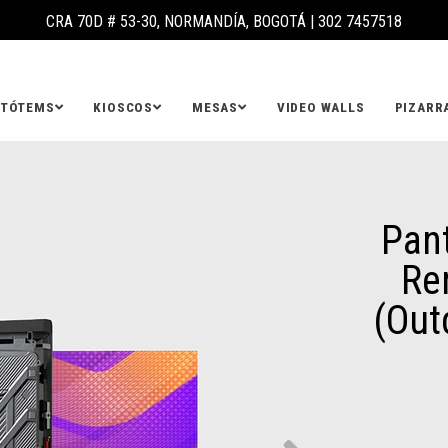
CRA 70D # 53-30, NORMANDÍA, BOGOTÁ |
302 7457518
TÓTEMS
KIOSCOS
MESAS
VIDEO WALLS
PIZARR
Pant
Re
(Out