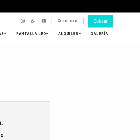
Cotizar
BUSCAR
AS
PANTALLA LED
ALQUILER
GALERÍA
.
jo.