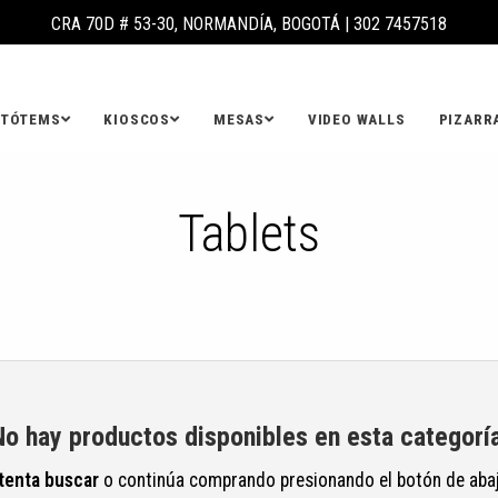
CRA 70D # 53-30, NORMANDÍA, BOGOTÁ |
302 7457518
TÓTEMS
KIOSCOS
MESAS
VIDEO WALLS
PIZARR
Tablets
No hay productos disponibles en esta categoría
tenta buscar
o continúa comprando presionando el botón de aba