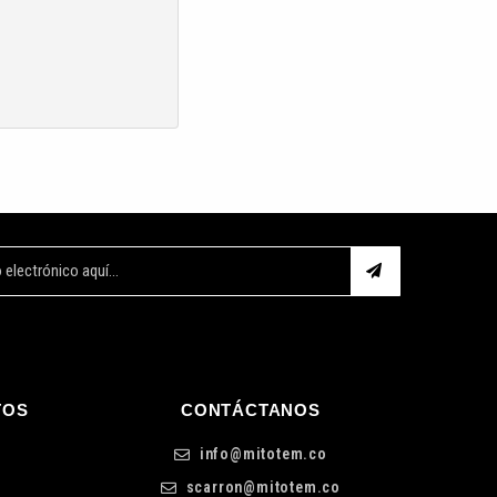
TOS
CONTÁCTANOS
info@mitotem.co
scarron@mitotem.co