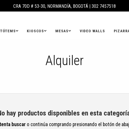
CRA 70D # 53-30, NORMANDÍA, BOGOTÁ |
302 7457518
TÓTEMS
KIOSCOS
MESAS
VIDEO WALLS
PIZARR
Alquiler
No hay productos disponibles en esta categoría
tenta buscar
o continúa comprando presionando el botón de aba