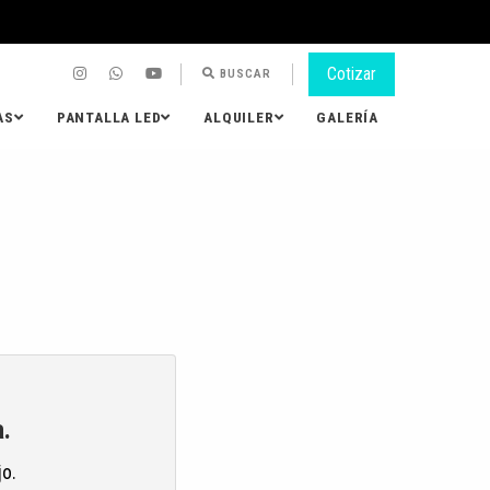
Cotizar
BUSCAR
AS
PANTALLA LED
ALQUILER
GALERÍA
.
jo.