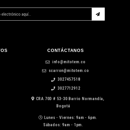
TOS
CONTÁCTANOS
info@mitotem.co
scarron@mitotem.co
3027457518
3027712912
CRA 70D # 53-30 Barrio Normandía,
Bogotá
Lunes - Viernes: 9am - 6pm.
Sábados: 9am - 1pm.