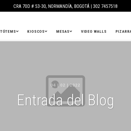
CRA 70D # 53-30, NORMANDÍA, BOGOTÁ |
302 7457518
TÓTEMS
KIOSCOS
MESAS
VIDEO WALLS
PIZARR
04 | 02 | 2022
Entrada del Blog