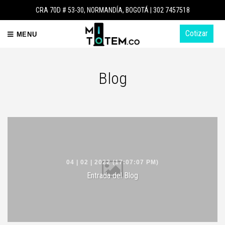
CRA 70D # 53-30, NORMANDÍA, BOGOTÁ |
302 7457518
Cotizar
MENU
Blog
04 | 02 | 2022 (17:07:07 PM)
Entrada del Blog